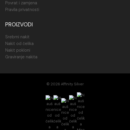
Povrat i zamjena
Pravila privatnosti
PROIZVODI
Srebrni nakit
Nakit od čelika
Nakit pokloni
Graviranje nakita
© 2026 Affinity Silver