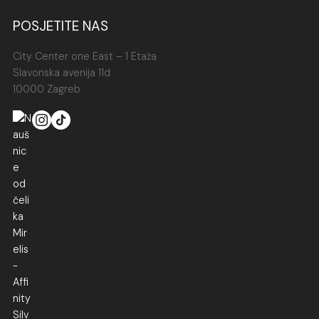
POSJETITE NAS
City Center one East – 1 Etaža
Slavonska avenija 11d
10000 Zagreb