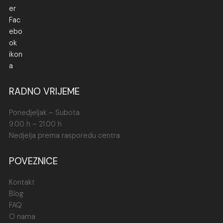
RADNO VRIJEME
Ponedjeljak – Subota
9.00 h – 21.00 h
Nedjelja prema rasporedu centra
POVEZNICE
Kontakt
Blog
FAQ
O nama