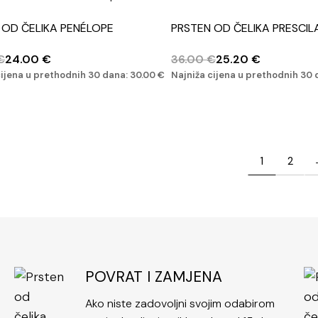
 OD ČELIKA PENÉLOPE
PRSTEN OD ČELIKA PRESCIL
€
24.00
€
36.00
€
25.20
€
cijena u prethodnih 30 dana:
30.00
€
Najniža cijena u prethodnih 30
1
2
POVRAT I ZAMJENA
Ako niste zadovoljni svojim odabirom