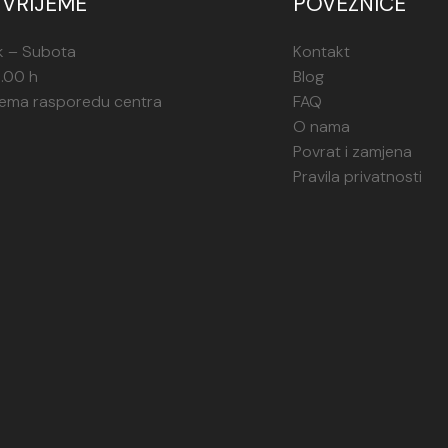
VRIJEME
POVEZNICE
k – Subota
Kontakt
1.00 h
Blog
rema rasporedu centra
FAQ
O nama
Povrat i zamjena
Pravila privatnosti