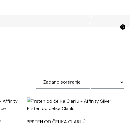
0
okloni
Kolekcije
Graviranje nakita
0.00
€
E
PRSTEN OD ČELIKA CLARILÚ