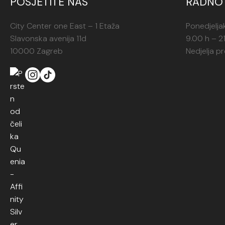
POSJETITE NAS
RADNO 
City Center one East – 1 Etaža
Ponedjelja
Slavonska avenija 11d
9.00 h – 2
10000 Zagreb
Nedjelja p