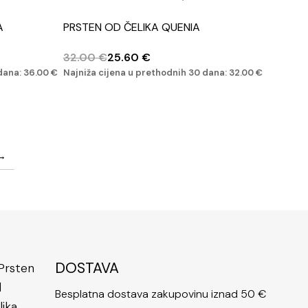
A
PRSTEN OD ČELIKA QUENIA
32.00
€
25.60
€
 dana:
36.00
€
Najniža cijena u prethodnih 30 dana:
32.00
€
→
DOSTAVA
Besplatna dostava zakupovinu iznad 50 €