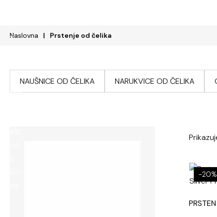
Naslovna
Prstenje od čelika
Naslovna
Srebrni nakit
Nakit od 
NAUŠNICE OD ČELIKA
NARUKVICE OD ČELIKA
Prikazu
-20%
PRSTEN