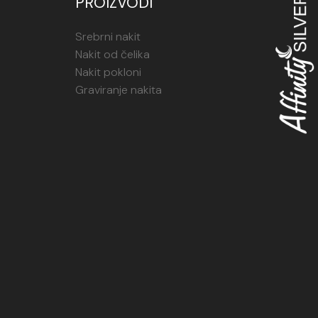
PROIZVODI
Srebrni nakit
Nakit od čelika
Nakit pokloni
Graviranje nakita