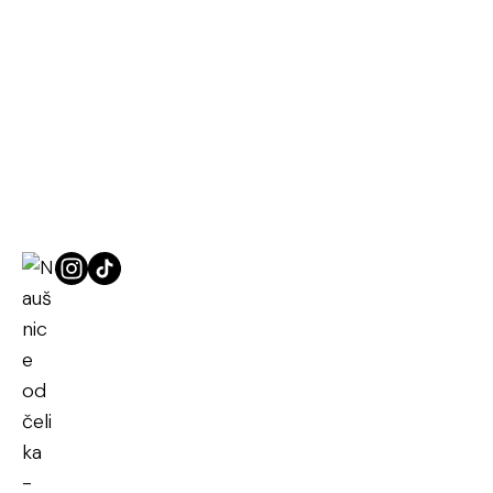
Naslovna
Nakit od čelika
Naušnice od čelika