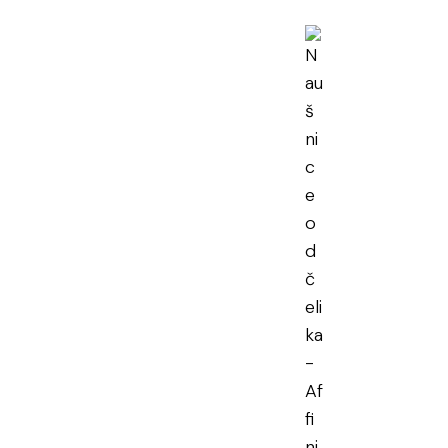
nice od čelika
en PDV
učena dostava