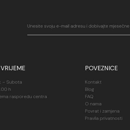
VRIJEME
POVEZNICE
k – Subota
Kontakt
1.00 h
Blog
rema rasporedu centra
FAQ
O nama
Povrat i zamjena
Pravila privatnosti