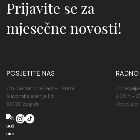
Prijavite se za
mjesečne novosti!
POSJETITE NAS
RADNO 
City Center one East – 1 Etaža
Ponedjelja
Slavonska avenija 11d
9.00 h – 2
10000 Zagreb
Nedjelja p