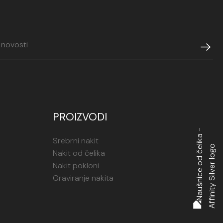
PROIZVODI
Srebrni nakit
Nakit od čelika
Nakit pokloni
Graviranje nakita