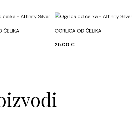
D ČELIKA
OGRLICA OD ČELIKA
N
25.00
€
oizvodi