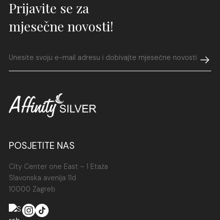
Prijavite se za
mjesečne novosti!
POSJETITE NAS
City Center one East – 1 Etaža
Slavonska avenija 11d
10000 Zagreb