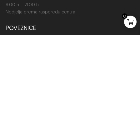
9.00 h – 21.00 h
Nedjelja prema rasporedu centra
0
POVEZNICE
Kontakt
Blog
FAQ
O nama
Povrat i zamjena
Pravila privatnosti
PROIZVODI
Srebrni nakit
Nakit od čelika
Nakit pokloni
Graviranje nakita