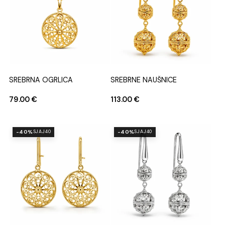
SREBRNA OGRLICA
SREBRNE NAUŠNICE
79.00
€
113.00
€
-40%
-40%
SJAJ40
SJAJ40