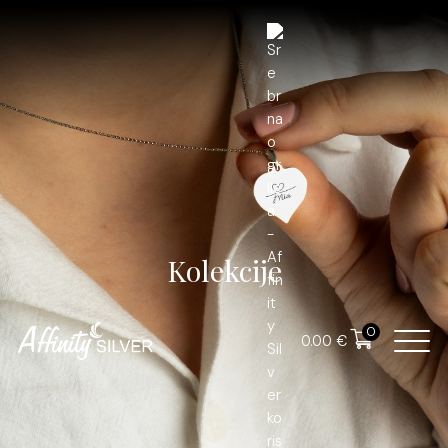
Kolekcije
0
0.00
€