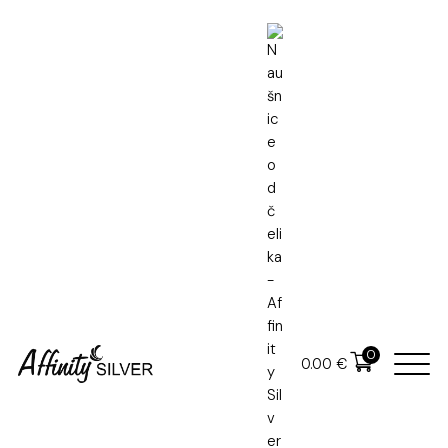
Naslovna
Nakit od čelika
Naušnice od čelika
0
0.00
€