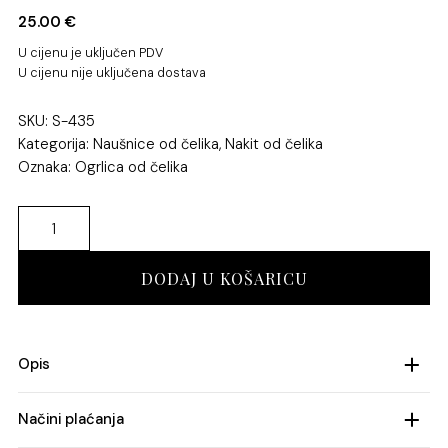
25.00
€
U cijenu je uključen PDV
U cijenu nije uključena dostava
SKU: S-435
Kategorija:
Naušnice od čelika
,
Nakit od čelika
Oznaka:
Ogrlica od čelika
Naušnice
od
čelika
DODAJ U KOŠARICU
količina
Opis
Kategorija artikla: nakit od čelika
Načini plaćanja
Vrsta materijala: čelik