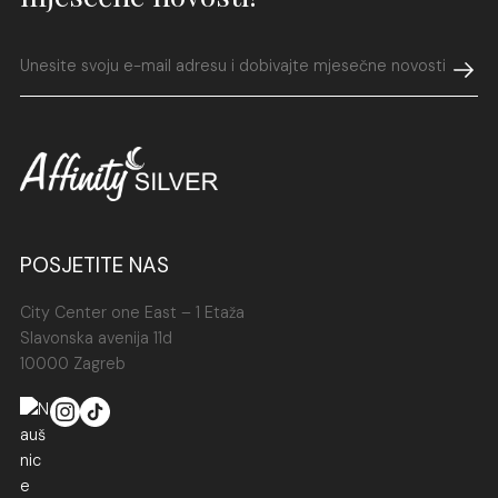
POSJETITE NAS
City Center one East – 1 Etaža
Slavonska avenija 11d
10000 Zagreb