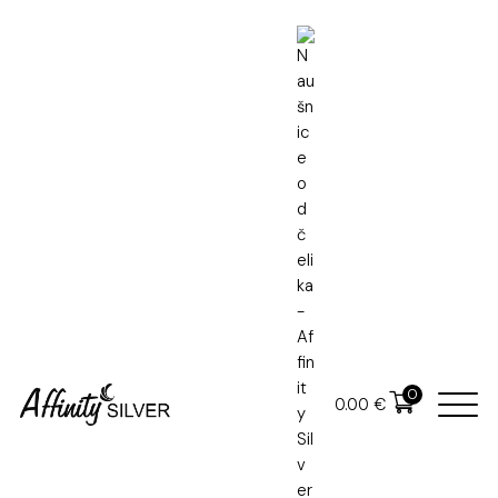
Naslovna
Nakit od čelika
Naušnice od čelika
0
0.00
€