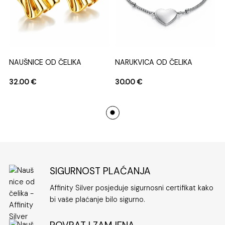
NAUŠNICE OD ČELIKA
NARUKVICA OD ČELIKA
32.00
€
30.00
€
SIGURNOST PLAĆANJA
Affinity Silver posjeduje sigurnosni certifikat kako
bi vaše plaćanje bilo sigurno.