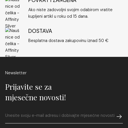
POVRAT I ZAMJENA
Ako niste zadovoljni svojim odabirom vratite
kupljeni artikl u roku od 15 dana.
DOSTAVA
Besplatna dostava zakupovinu iznad 50 €
Newsletter
Prijavite se za
mjesečne novosti!