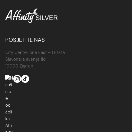
POSJETITE NAS
City Center one East – 1 Etaža
Slavonska avenija 11d
10000 Zagreb