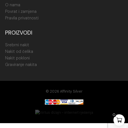
O nama
Povrat i zamjena
Pravila privatnosti
PROIZVODI
Srebrni nakit
Nakit od čelika
Nakit pokloni
Graviranje nakita
© 2026 Affinity Silver
0