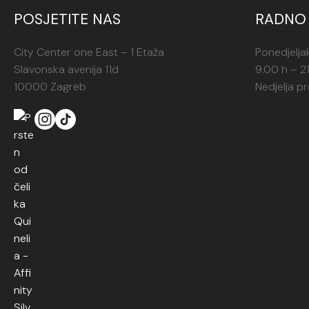
POSJETITE NAS
RADNO 
City Center one East – 1 Etaža
Ponedjelja
Slavonska avenija 11d
9.00 h – 2
10000 Zagreb
Nedjelja p