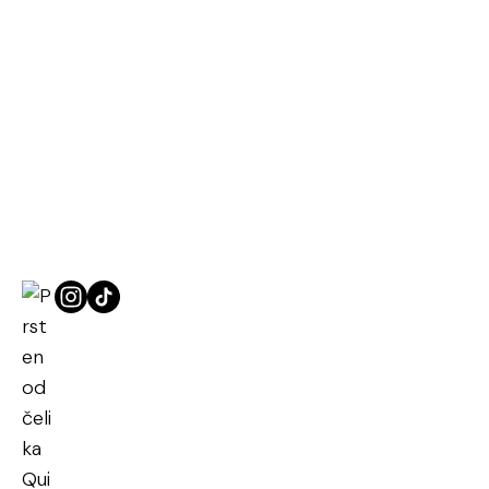
Naslovna
Prstenje od čelika
Prsten od čelika Quinelia