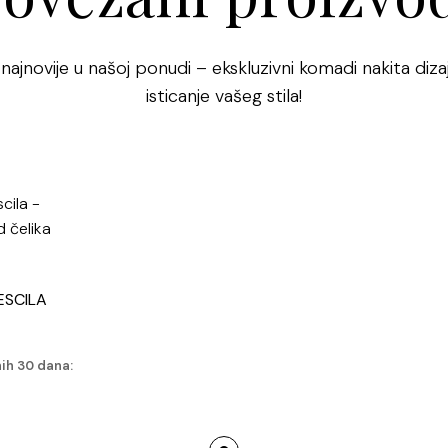
Nehrđajući čeli
po svojoj trajn
 najnovije u našoj ponudi – ekskluzivni komadi nakita dizaj
odličnim izbor
isticanje vašeg stila!
hipoalergen, pa
boji ovog prste
uklapa u različ
ili večernjem ou
Bijeli cirkoni, 
ljepotu. Ovi mal
pristupačniji,
ESCILA
ostane povoljan. 
kombinaciji sa 
nih 30 dana:
eleganciju. Ova
upečatljiv, ali 