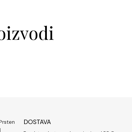
a je univerzalan – njegovi čisti i sjajni tonovi čine ga
 u svaki modni look. Može se nositi samostalno kao
ali elegantan detalj ili u kombinaciji s drugim nakitom
oizvodi
i dojam. Prsten od čelika srebrne boje s bijelim
če se svojom jednostavnom, a opet prefinjenom
ga čini izvrsnim izborom za žene svih dobi i stilova.
ličnoj bazi, ovaj prsten ne zahtijeva posebno
pornost na habanje i tamnjenje omogućava da dugo
orni izgled, pa ga možete nositi svakodnevno bez
njima. Poznat kao dugotrajan i moderan, ovaj prsten
icija u kvalitetan i stilski nakit.
že biti i savršen poklon za posebne prilike poput
šnjica ili drugih značajnih događaja. Njegov
n i kvalitetna izrada jamče zadovoljstvo svake žene
DOSTAVA
 dodatke s dozom luksuza i trajnosti.