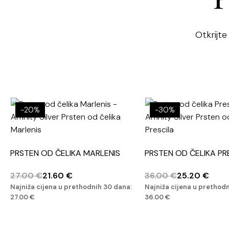
Otkrijte
-20%
-30%
PRSTEN OD ČELIKA MARLENIS
PRSTEN OD ČELIKA PR
27.00
€
21.60
€
36.00
€
25.20
€
Najniža cijena u prethodnih 30 dana:
Najniža cijena u prethod
27.00
€
36.00
€