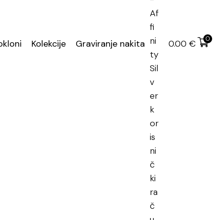
učena dostava
0
okloni
Kolekcije
Graviranje nakita
0.00
€
enje od čelika
 od čelika
16.2 mm)
14 (17.2 mm)
17 (18.2 mm)
DODAJ U KOŠARICU