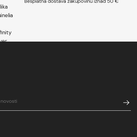
Besplatna dostava zakupovinu iznad 50 €
n od čelika srebrne boje s bijelim cirkonima
spaja
e modernog nakita – izdržljivost, ljepotu i eleganciju.
tak idealan je izbor za žene koje žele biti uvijek u
ti svoj stil na sofisticiran način.
a Quinelia ističe se jedinstvenim dizajnom i
dom. Napravljen je od kvalitetnog nehrđajućeg čelika
dugotrajnost i otpornost na habanje. Njegov
vremen izgled čini ga savršenim izborom za
enje ili posebne prilike. Quinelia prsten pruža
ticiran stil, lako se uklapa u svaki modni stil. Otkrijte
prstenja od čelika
.