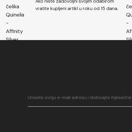
Ako niste zadovoljni svojim odabirom
vratite kupljeni artikl u roku od 15 dana.
Ukratko,
prste
najbolje osobin
Ovaj modni doda
trendu i izražava
Prsten od čelik
vrhunskom izra
koji garantira 
elegantan i su
svakodnevno noš
udobnost i sofis
više u kolekciji