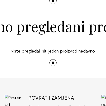
Stil ovog prsten
lako uklopivim
minimalistički, 
o pregledani pr
za upečatljivij
cirkonima isti
estetikom, što 
Zahvaljujući če
Niste pregledali niti jedan proizvod nedavno.
održavanje. Ot
zadrži svoj izv
brige o ošteće
je odlična invest
Ovaj prsten mo
rođendana, godi
elegantan dizaj
POVRAT I ZAMJENA
koja voli modne