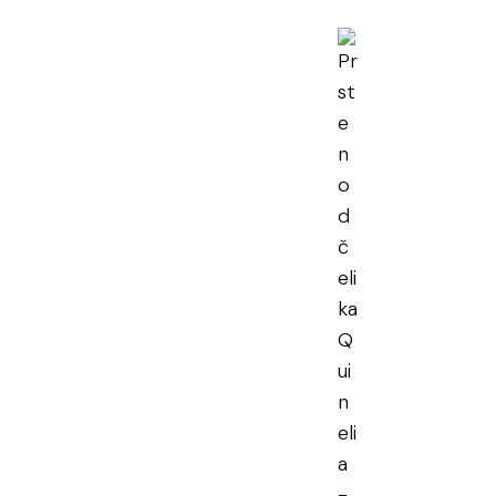
en od čelika
elia
en PDV