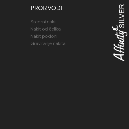
PROIZVODI
Srebrni nakit
Nakit od čelika
Nakit pokloni
Graviranje nakita