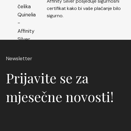
Affinity Silver posjeduje sigurnosni
certifikat kako bi vaše plaćanje bilo
sigurno.
Newsletter
Prijavite se za
mjesečne novosti!