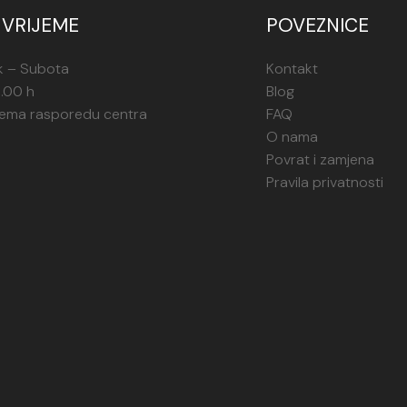
VRIJEME
POVEZNICE
k – Subota
Kontakt
1.00 h
Blog
rema rasporedu centra
FAQ
O nama
Povrat i zamjena
Pravila privatnosti