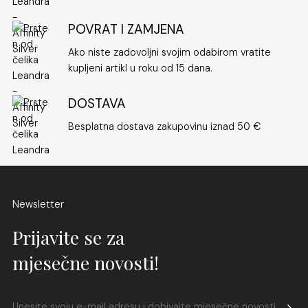
rješenjem za žene koje žele investirati u kvalitetan komad
POVRAT I ZAMJENA
nakita bez velikih troškova.
Ako niste zadovoljni svojim odabirom vratite
U današnjem ubrzanom životnom ritmu, gdje se moda
kupljeni artikl u roku od 15 dana.
mijenja iz sezone u sezonu,
nakit od čelika
ostaje
postojan i uvijek relevantan. Prstenovi poput ovih prate
DOSTAVA
trendove, ali ne gube na vrijednosti i stilu. Njihov dizajn
nadilazi trenutne modne hirove i ostaje elegantan i nosiv
Besplatna dostava zakupovinu iznad 50 €
kroz godine.
Zaključno,
prsten od čelika srebrne boje
izvrstan je
Newsletter
izbor za sve žene koje traže sofisticirani, praktični i
Prijavite se za
elegantni dodatak svom svakodnevnom outfitu. On
kombinira vrhunsku kvalitetu, dugotrajnost i univerzalan
mjesečne novosti!
stil – savršen spoj za modernu ženu koja zna što želi.
Prsten od čelika Leandra ističe se svojom profinjenom