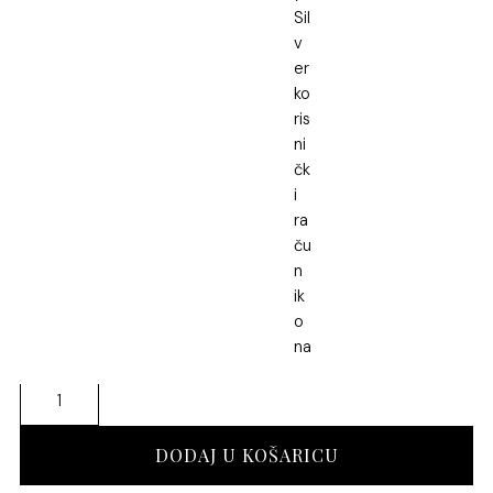
35.00
€
U cijenu je uključen PDV
U cijenu nije uključena dostava
SKU: S-0325
Kategorija:
Prstenje od čelika
Oznaka:
Prsten od čelika
11 (16.2 mm)
17 (18.2 mm)
Prsten
od
čelika
DODAJ U KOŠARICU
Leandra