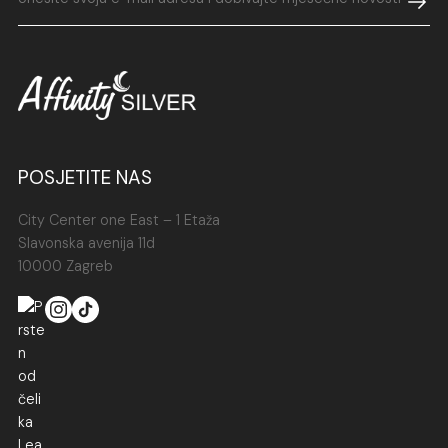
jednostavnošću i izdržljivošću. Izrađen od kvalitetnog
nehrđajućeg čelika, otporan je na ogrebotine, vlagu i
tamnjenje, što ga čini idealnim izborom za svakodnevno
nošenje. Njegov minimalistički dizajn pruža bezvremenski
izgled, lako se kombinira s drugim komadima nakita i
pristaje uz svaku priliku – bilo da se radi o poslovnom
sastanku ili večernjem izlasku. Leandra je savršen
POSJETITE NAS
dodatak za sve koji cijene spoj funkcionalnosti i stila.
Dostupan je u našoj kolekciji
prstenja od čelika
.
City Center one East – 1 Etaža
Slavonska avenija 11d
10000 Zagreb