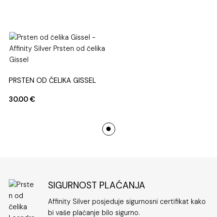
teksturama,
prstenje od čelika
nudi raznovrsnost
oblika i dizajna. Srebrna boja djeluje klasično i profinjeno,
što ga čini idealnim izborom za žene svih dobi.
Jednostavnost ovog komada omogućuje vam da ga
nosite svakodnevno, ali i u posebnim prilikama – uvijek će
nadopuniti vaš izgled s dozom nenametljive elegancije.
PRSTEN OD ČELIKA GISSEL
Prstenovi od čelika također su simbol snage i
neovisnosti. Njihova čvrstoća odražava karakter žene
30.00
€
koja zna što želi – odlučne, samouvjerene i uvijek
dotjerane.
Ženski prsten od čelika srebrne boje
postaje tako mnogo više od modnog dodatka – on je
izraz osobnosti i stila.
Dodatna prednost ovakvog nakita je i njegova
pristupačna cijena. Za razliku od nakita izrađenog od
SIGURNOST PLAĆANJA
plemenitih metala, čelični prstenovi nude luksuzan izgled
po mnogo pristupačnijoj cijeni, a istovremeno pružaju
Affinity Silver posjeduje sigurnosni certifikat kako
dugotrajnu kvalitetu i pouzdanost. To ih čini idealnim
bi vaše plaćanje bilo sigurno.