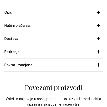
količina
Opis
Materijal: Nehrđajući čelik
Načini plaćanja
Boja: Srebrna
1. Gotovinsko plaćanje pouzećem
Prsten od čelika srebrne boje – elegancija i stil
Dostava
2. Izravni bankovni prijenos
za moderne žene
3. Kartično plaćanje: kreditne i debitne kartice –
Cijena dostave 5.00 €
MasterCard, Maestro, Visa i Diners
Pakiranje
Besplatna dostava za kupnju iznad 50.00 €
U svijetu suvremenog nakita, praktičnost, dugotrajnost i
*Mogućnost obročnog plaćanja do 6 rata za iznos iznad
Vrijeme dostave: 2-4 radna dana
stil sve su važniji elementi koje moderne žene traže.
Poklon kutijica Ukrasna vrećica sa mašnom
50€ putem ZABE, ERSTE i DINERS kartica
Dostavna služba: GLS
Upravo zato
prsten od čelika srebrne boje
postaje
Povrat i zamjena
*Kutijica i poklon vrećica su uključeni u cijenu
Vaša sigurnost nam je prioritet. Sva plaćanja obavljaju se
Više o uvjetima dostave pročitaj
ovdje
nezaobilazan komad u kolekciji svakog modno
Mogućnost povrata 15 dana od dana primitka, a uvjete
putem sigurnih i pouzdanih kanala kako bismo osigurali
osviještenog ženskog ormara. Ovaj sofisticirani i izdržljivi
povrata i zamjene pronađi
ovdje
zaštitu vaših financijskih podataka.
dodatak nije samo lijep na prvi pogled – on simbolizira i
Povezani proizvodi
Više o načinu i uvjetima plaćanja pročitaj
ovdje
snagu, jednostavnu eleganciju i neprolazni stil.
Nakit od čelika
, posebice prstenje, poznat je po svojoj
Otkrijte najnovije u našoj ponudi – ekskluzivni komadi nakita
dizajnirani za isticanje vašeg stila!
otpornosti, dugotrajnosti i niskim zahtjevima za