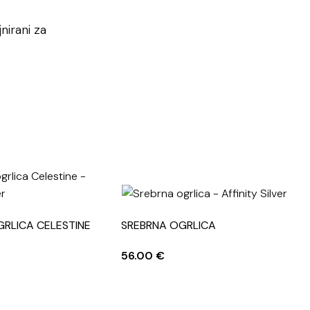
nirani za
RLICA CELESTINE
SREBRNA OGRLICA
S
56.00
€