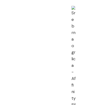
rna ogrlica
en PDV
učena dostava