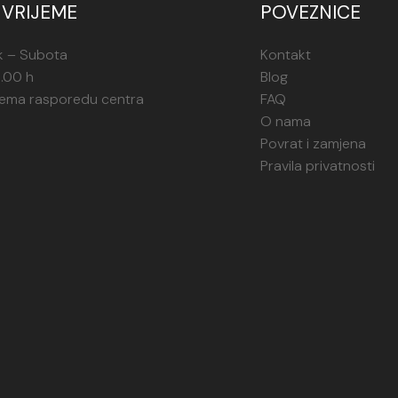
VRIJEME
POVEZNICE
k – Subota
Kontakt
1.00 h
Blog
rema rasporedu centra
FAQ
O nama
Povrat i zamjena
Pravila privatnosti