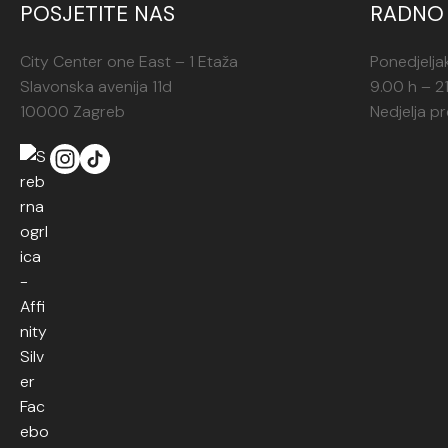
POSJETITE NAS
RADNO 
City Center one East – 1 Etaža
Ponedjelja
Slavonska avenija 11d
9.00 h – 2
10000 Zagreb
Nedjelja p