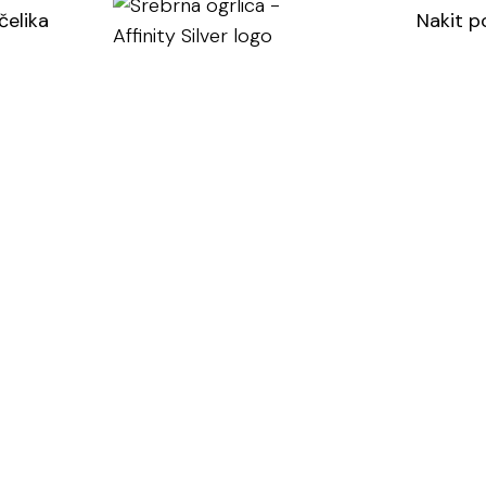
čelika
Nakit p
Kategorija:
Sreb
Oznaka:
Srebrn
Doda
SJAJ40
→ dod
A
Danas p
Popust s
Srebrna
ogrlica
količina