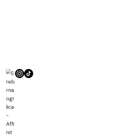
Naslovna
Kolekcije
Srebrna ogrlica