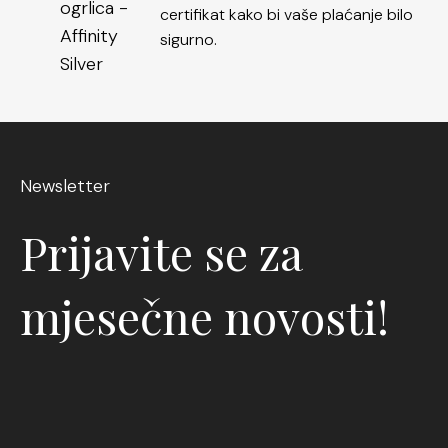
certifikat kako bi vaše plaćanje bilo
sigurno.
Newsletter
Prijavite se za
mjesečne novosti!