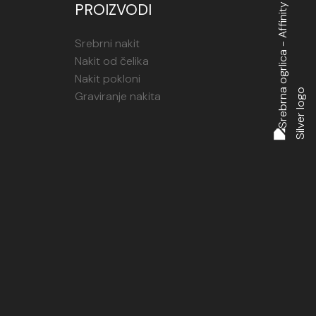
PROIZVODI
Srebrni nakit
Nakit od čelika
Nakit pokloni
Graviranje nakita