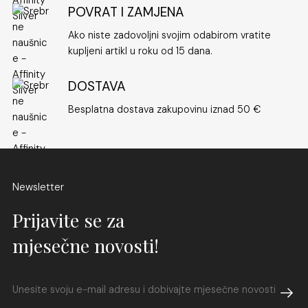
POVRAT I ZAMJENA
Ako niste zadovoljni svojim odabirom vratite
kupljeni artikl u roku od 15 dana.
DOSTAVA
Besplatna dostava zakupovinu iznad 50 €
Newsletter
Prijavite se za
mjesečne novosti!