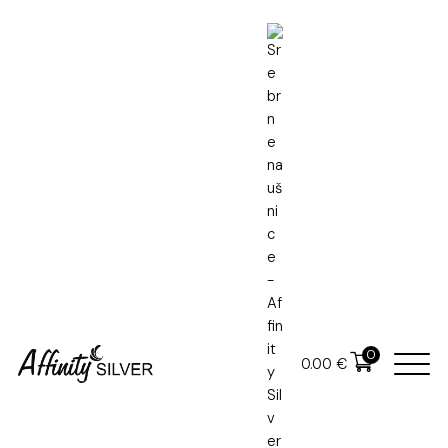
Naslovna
Kolekcije
Srebrne naušnice
0
0.00
€