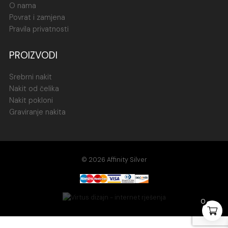
O nama
Povrat i zamjena
Pravila privatnosti
PROIZVODI
Srebrni nakit
Nakit od čelika
Nakit pokloni
Graviranje nakita
© 2026 Affinity Silver
0