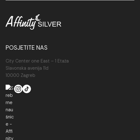
POSJETITE NAS
City Center one East – 1 Etaža
Slavonska avenija 11d
10000 Zagreb