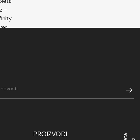
aže profinjenost, ali i trajnost u jednom komadu
od čelika s pozlatom i pletenim dizajnom
i izbor. To je dodatak koji ne izlazi iz mode i koji
a stil žene koja ga nosi – samouvjereno, s ukusom i
talje.
a Violeta Luz ističe se svojim sofisticiranim dizajnom i
izrađen je od kvalitetnog nehrđajućeg čelika koji pruža
anciju. Njegov jedinstveni izgled donosi suptilnu notu
n za svakodnevno nošenje i posebne prilike. Ovaj
uklapa uz različite stilove i modne kombinacije. Više
te u kategoriji
prstenje od čelika
.
PROIZVODI