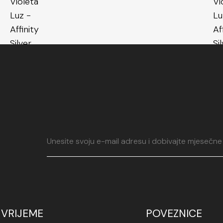
Za žene koje tr
nakita,
prsten 
predstavlja prav
uvijek naglašav
osjećajem za de
Prsten od čelik
izdržljivošću, 
dugotrajnu eleg
luksuza, ideala
prsten lako se 
detalja pronađi
VRIJEME
POVEZNICE