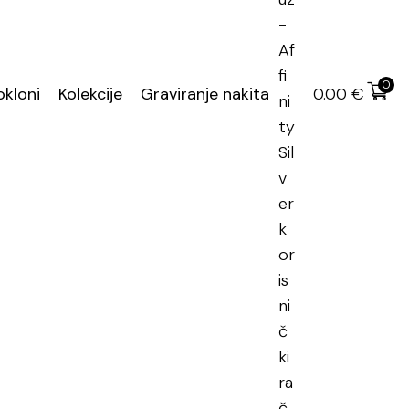
učena dostava
0
okloni
Kolekcije
Graviranje nakita
0.00
€
enje od čelika
 od čelika
16.2 mm)
14 (17.2 mm)
17 (18.2 mm)
DODAJ U KOŠARICU