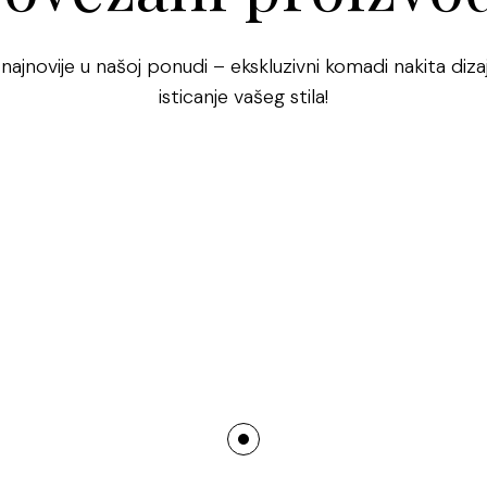
Prsten od čel
jamči dugotrajn
 najnovije u našoj ponudi – ekskluzivni komadi nakita dizaj
Njegova zlatna
isticanje vašeg stila!
luksuzan izgled
praktičnosti.
N
svoje pouzdano
uzorkom dodaj
Pletena strukt
simbolizira pov
savršenim sim
Ženski prsten 
ujedinjuje u seb
pletenim dizajn
odjevnim kombi