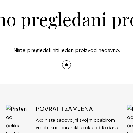
Bez obzira na 
dodatak ili u k
o pregledani pr
snažan dojam. 
dnevne i večern
jednostavno ka
neutralna, ali s
Niste pregledali niti jedan proizvod nedavno.
bilo da je riječ 
kombinaciji.
Dizajn s plet
detaljima i diz
modne favorite.
izaziva alergije
svakodnevno no
POVRAT I ZAMJENA
Ako niste zadovoljni svojim odabirom
vratite kupljeni artikl u roku od 15 dana.