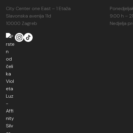
City Center one East – 1 Etaža
Ponedjelja
Slavonska avenija 11d
9.00 h – 2
10000 Zagreb
Nedjelja p