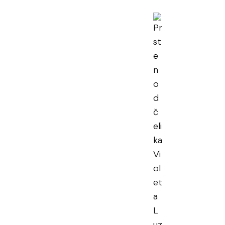
en od čelika
eta Luz
en PDV