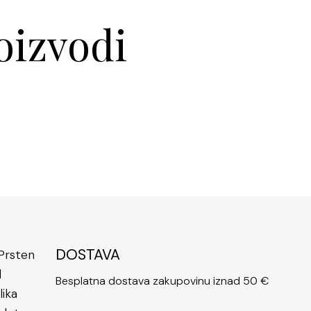
to nosite li ga samostalno kao centralni modni
ombinaciji s drugim nakitom, ovaj prsten uvijek ostavlja
oizvodi
Njegov bezvremenski karakter čini ga idealnim za
je prilike, poslovne sastanke, romantične izlaske ili
o dio vaše svakodnevne modne rutine. Njegova
ofisticirana estetika savršeno se uklapa u svaki look –
o elegantnoj haljini, casual outfitu ili poslovnoj
enim uzorkom dodatno naglašava pažnju prema
ajnersku promišljenost, što ovaj prsten svrstava među
 Osim toga, zahvaljujući kvalitetnom materijalu, ne
, ne tamni i ne gubi sjaj, što ga čini idealnim za
šenje bez brige o oštećenjima.
DOSTAVA
Besplatna dostava zakupovinu iznad 50 €