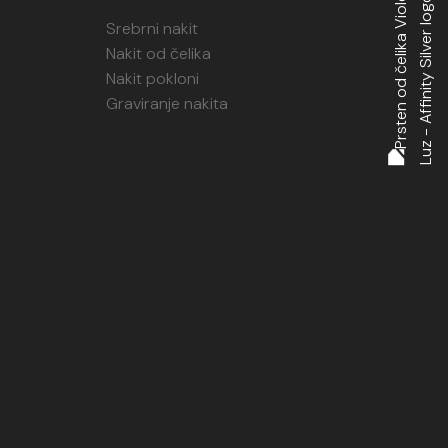
Srebrni nakit
Nakit od čelika
Nakit pokloni
Graviranje nakita