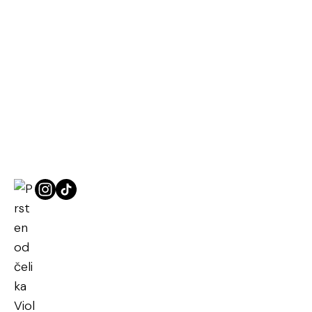
Naslovna
Prstenje od čelika
Prsten od čelika Violeta Luz