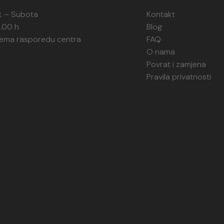
k – Subota
Kontakt
1.00 h
Blog
rema rasporedu centra
FAQ
O nama
Povrat i zamjena
Pravila privatnosti