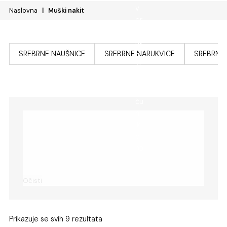
Naslovna
Muški nakit
SREBRNE NAUŠNICE
SREBRNE NARUKVICE
SREBRNE
Očisti
Prikazuje se svih 9 rezultata