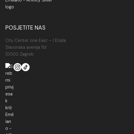
POSJETITE NAS
City Center one East – 1 Etaža
Slavonska avenija 11d
10000 Zagreb