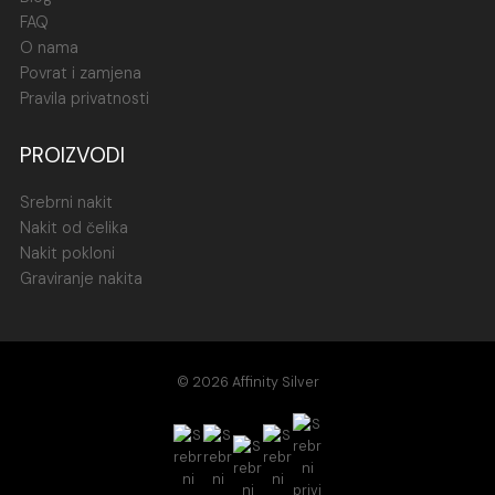
FAQ
O nama
Povrat i zamjena
Pravila privatnosti
PROIZVODI
Srebrni nakit
Nakit od čelika
Nakit pokloni
Graviranje nakita
© 2026 Affinity Silver