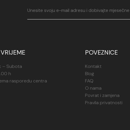
VRIJEME
POVEZNICE
k – Subota
Kontakt
1.00 h
Blog
rema rasporedu centra
FAQ
O nama
Povrat i zamjena
Pravila privatnosti