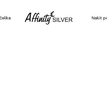
U cijenu nije uklj
čelika
Nakit p
SKU: 2426
Kategorija:
Sreb
Oznaka:
srebrn
Srebrni
prsten
Alegría
količina