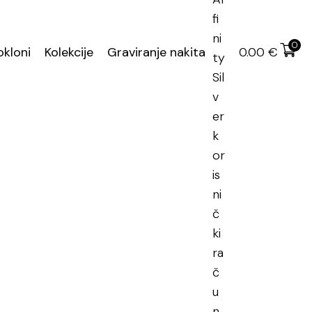
učena dostava
0
okloni
Kolekcije
Graviranje nakita
0.00
€
rni nakit
,
Srebrno prstenje
i prsten
17 (18.2 mm)
DODAJ U KOŠARICU