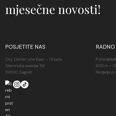
mjesečne novosti!
POSJETITE NAS
RADNO 
City Center one East – 1 Etaža
Ponedjelja
Slavonska avenija 11d
9.00 h – 2
10000 Zagreb
Nedjelja p