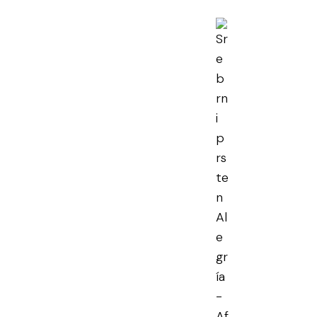
rni prsten
ría
0
€
Najniža cijena u prethodnih 30 dana:
44.00
€
en PDV