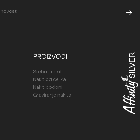
PROIZVODI
Srebrni nakit
Nakit od čelika
Nakit pokloni
Graviranje nakita