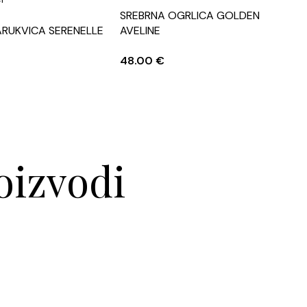
SREBRNA OGRLICA GOLDEN
ARUKVICA SERENELLE
AVELINE
S
48.00
€
oizvodi