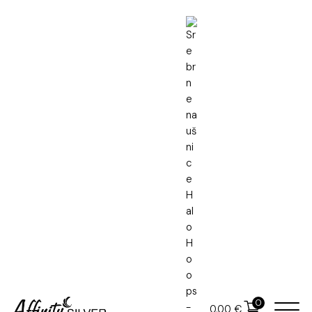
Naslovna
Srebrne naušnice
Srebrne naušnice Halo Hoops
Srebrne naušnice Halo Hoops
51.00
€
0
0.00
€
U cijenu je uključen PDV