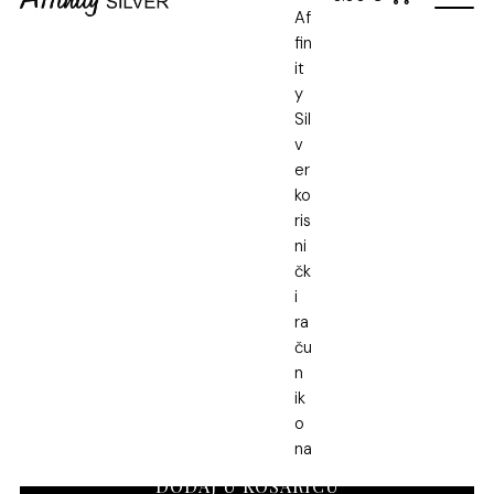
U cijenu nije uključena dostava
SKU: NA-0004
Kategorija:
Srebrni nakit
,
Srebrne naušnice
Oznaka:
Srebrne naušnice
Dodatni popust na narudžbu
SJAJ40
→ dodatnih -40% za proizvode od 40 € ili više
AKTIVAN POPUST: SJAJ40
Danas plaćate
30.60
€
umjesto
51.00
€
.
Popust se automatski primjenjuje u košarici.
Srebrne
DODAJ U KOŠARICU