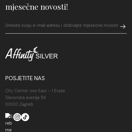
mjesečne novosti!
POSJETITE NAS
City Center one East – 1 Etaža
Slavonska avenija 11d
10000 Zagreb