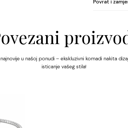
Dostavna služb
Povrat i zamj
*Kutijica i pok
Vaša sigurnost 
Više o uvjetim
Mogućnost povr
sigurnih i pouz
zamjene pron
financijskih po
ovezani proizvo
Više o načinu i
 najnovije u našoj ponudi – ekskluzivni komadi nakita dizaj
isticanje vašeg stila!