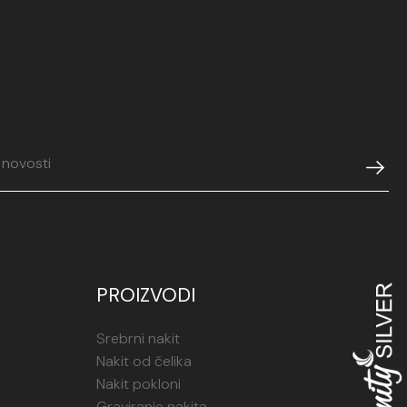
PROIZVODI
Srebrni nakit
Nakit od čelika
Nakit pokloni
Graviranje nakita