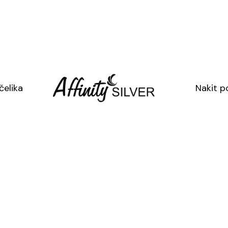
U cijenu nije uklj
SKU: 0792
Kategorija:
Sreb
Oznaka:
Srebr
naušnice djetel
čelika
Nakit p
Doda
SJAJ40
→ dod
A
Danas p
Popust s