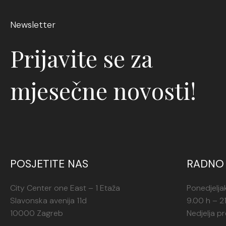
Newsletter
Prijavite se za
mjesečne novosti!
POSJETITE NAS
RADNO 
City Center one East – 1 Etaža
Ponedjelja
Slavonska avenija 11d
9.00 h – 2
10000 Zagreb
Nedjelja p