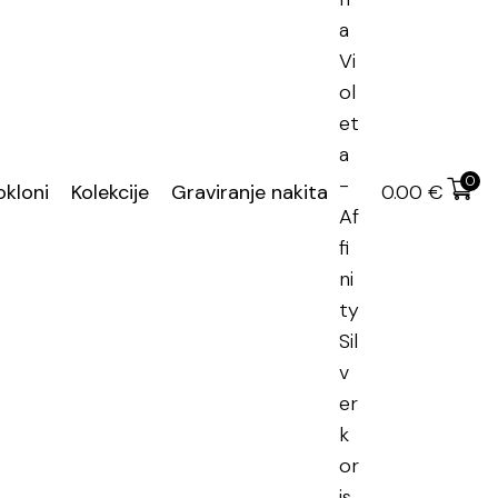
učena dostava
rni nakit
,
Srebrne naušnice
,
Clover
ne naušnice CLOVER
,
Srebrne naušnice
,
srebrne
ina
0
okloni
Kolekcije
Graviranje nakita
0.00
€
tni popust na narudžbu
atnih -40% za proizvode od 40 € ili više
KTIVAN POPUST: SJAJ40
laćate
27.00
€
umjesto
45.00
€
.
e automatski primjenjuje u košarici.