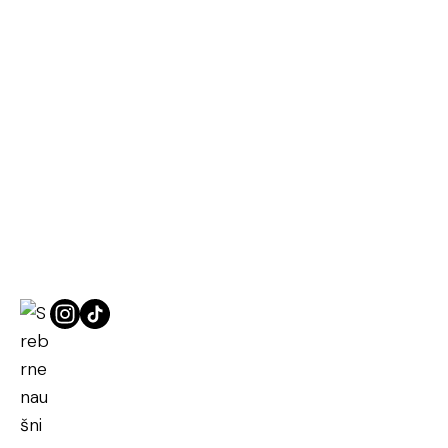
Naslovna
Clover
Srebrne naušnice djetelina Violeta