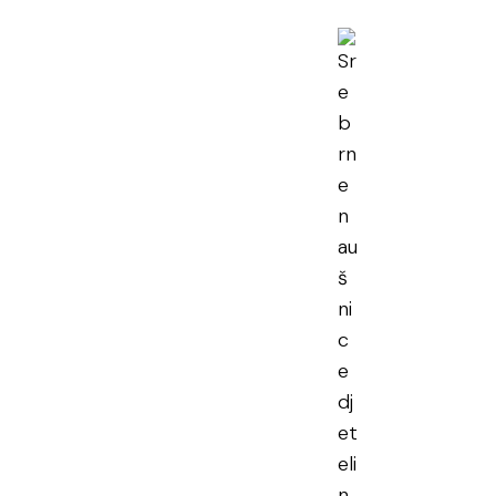
rne naušnice
elina Violeta
en PDV