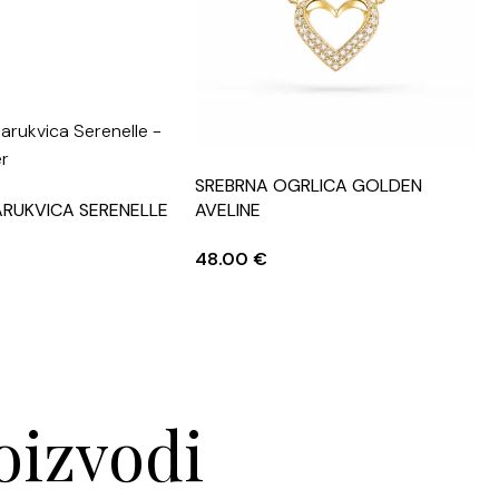
SREBRNA OGRLICA GOLDEN
ARUKVICA SERENELLE
AVELINE
S
48.00
€
oizvodi