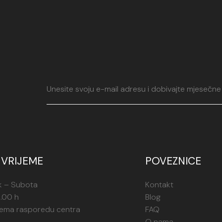
VRIJEME
POVEZNICE
k – Subota
Kontakt
1.00 h
Blog
rema rasporedu centra
FAQ
O nama