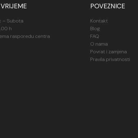
VRIJEME
POVEZNICE
k – Subota
Kontakt
1.00 h
Blog
rema rasporedu centra
FAQ
O nama
Povrat i zamjena
Pravila privatnosti