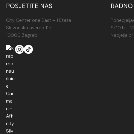
POSJETITE NAS
RADNO 
City Center one East – 1 Etaža
Ponedjelja
Slavonska avenija 11d
9.00 h – 2
10000 Zagreb
Nedjelja p