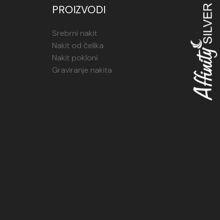
PROIZVODI
Srebrni nakit
Nakit od čelika
Nakit pokloni
Graviranje nakita