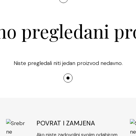
uvijek priklada
cirkonima
pred
Njihova sjajna
o pregledani pr
njihovu vrijed
problema nosiš 
Niste pregledali niti jedan proizvod nedavno.
Ako želiš komad
kvalitetom,
sr
One nisu samo uk
poklon u jedn
Srebrne naušn
elegancijom. I
vole istaknuti s
POVRAT I ZAMJENA
profinjeni diza
Ako niste zadovoljni svojim odabirom