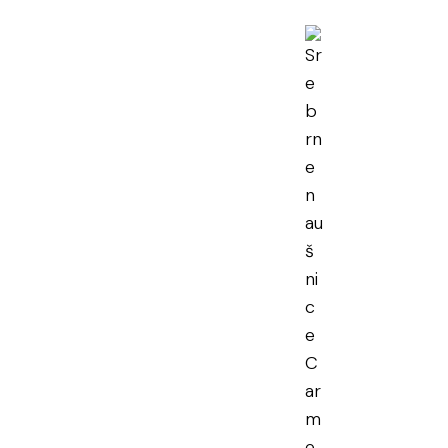
rne naušnice
men
en PDV