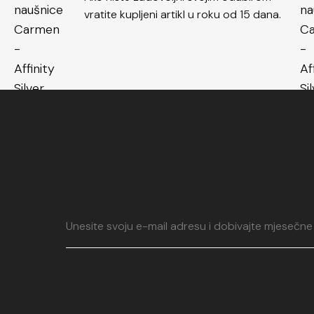
posebne prilike
vratite kupljeni artikl u roku od 15 dana.
naušnica
i prona