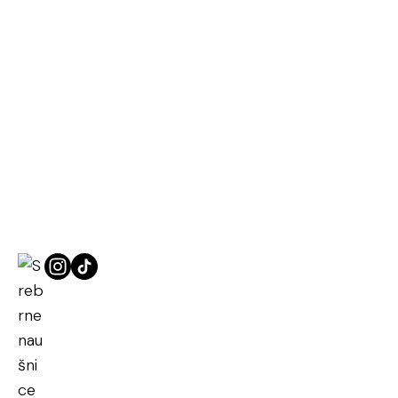
Naslovna
Srebrne naušnice
Srebrne naušnice Carmen