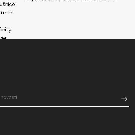
. Pogledaj slične modele u kategoriji
srebrnih
đi inspiraciju za svoj sljedeći izgled.