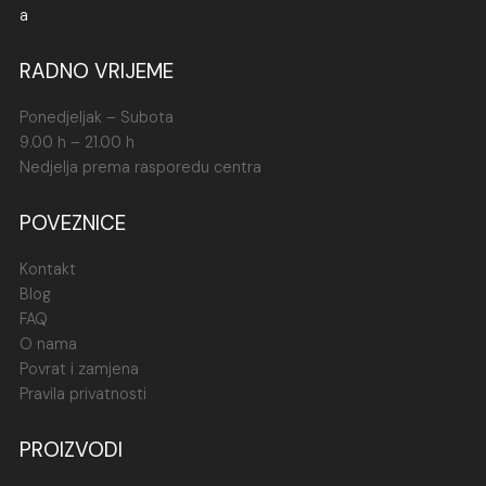
RADNO VRIJEME
Ponedjeljak – Subota
9.00 h – 21.00 h
Nedjelja prema rasporedu centra
POVEZNICE
Kontakt
Blog
FAQ
O nama
Povrat i zamjena
Pravila privatnosti
PROIZVODI