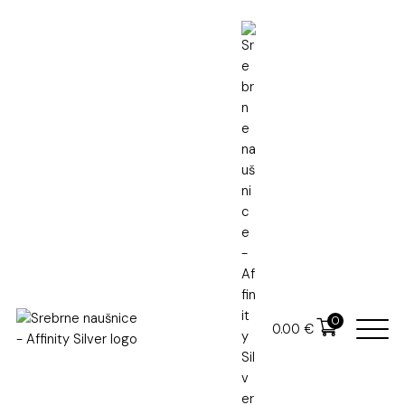
Naslovna
Kolekcije
Srebrne naušnice
Srebrne naušnice
0
0.00
€
119.00
€
U cijenu je uključen PDV
U cijenu nije uključena dostava