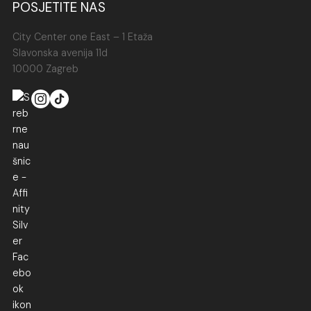
POSJETITE NAS
City Center one East – 1 Etaža
Slavonska avenija 11d
10000 Zagreb