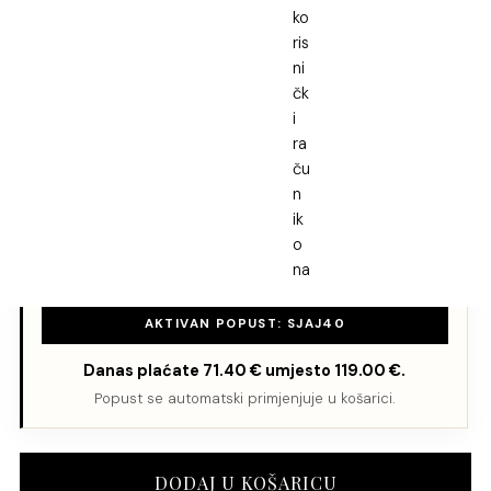
SKU: 2926P
Kategorija:
Srebrni nakit
,
Srebrne naušnice
,
Tradicijski nakit
,
Kolekcije
Oznaka:
Srebrne naušnice
Dodatni popust na narudžbu
SJAJ40
→ dodatnih -40% za proizvode od 40 € ili više
AKTIVAN POPUST: SJAJ40
Danas plaćate
71.40
€
umjesto
119.00
€
.
Popust se automatski primjenjuje u košarici.
Srebrne
DODAJ U KOŠARICU