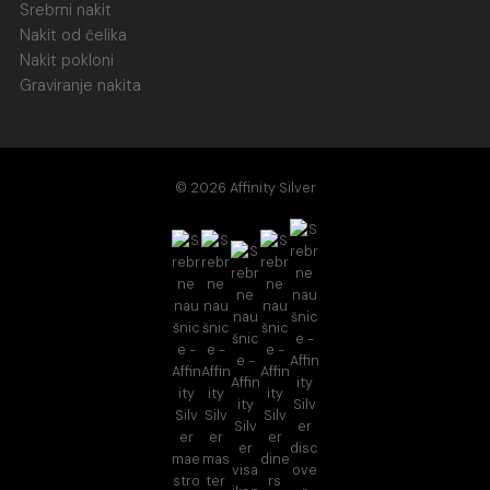
Srebrni nakit
Nakit od čelika
Nakit pokloni
Graviranje nakita
© 2026 Affinity Silver