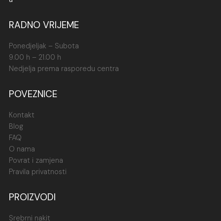
RADNO VRIJEME
Ponedjeljak – Subota
9.00 h – 21.00 h
Nedjelja prema rasporedu centra
POVEZNICE
Kontakt
Blog
FAQ
O nama
Povrat i zamjena
Pravila privatnosti
PROIZVODI
Srebrni nakit