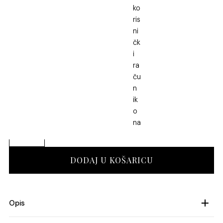
SKU: 2903-1
Kategorija:
Srebrni nakit
,
Srebrne naušnice
Pozlata
Srebro
Obriši
Srebrne
naušnice
količina
DODAJ U KOŠARICU
Opis
Kategorija artikla: srebrne naušnice