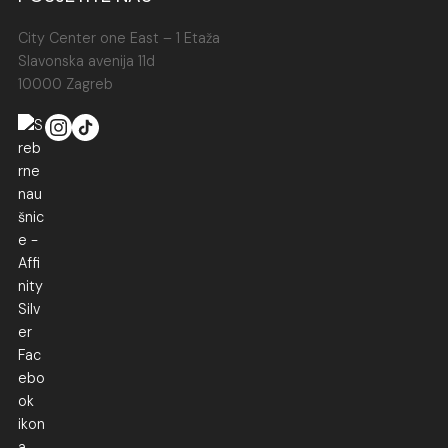
City Center one East – 1 Etaža
Slavonska avenija 11d
10000 Zagreb