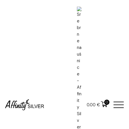
Naslovna
Srebrne naušnice
Srebrne naušnice
Srebrne naušnice
0
0.00
€
56.00
€
U cijenu je uključen PDV
U cijenu nije uključena dostava