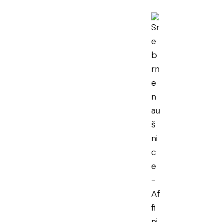
rne naušnice
en PDV
učena dostava