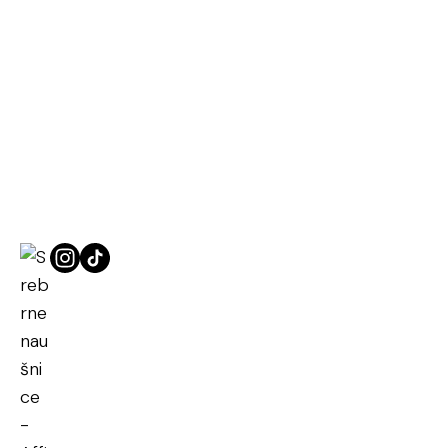
Naslovna
Srebrne naušnice
Srebrne naušnice