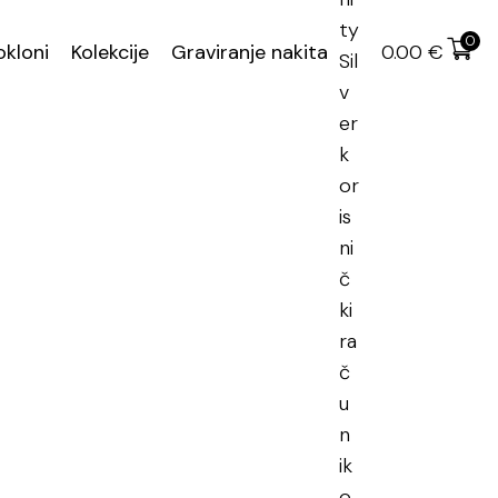
rni nakit
,
Srebrne naušnice
0
okloni
Kolekcije
Graviranje nakita
0.00
€
Pozlata
Srebro
DODAJ U KOŠARICU
brne naušnice