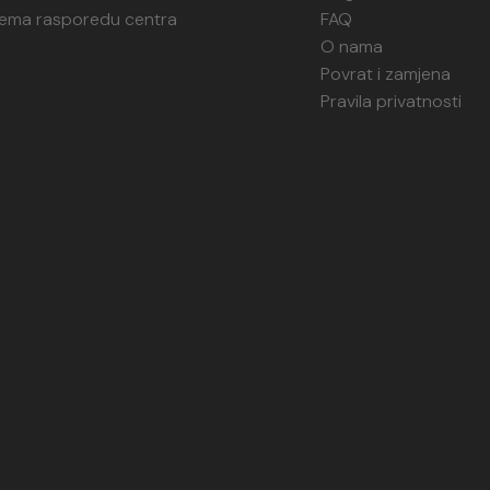
rema rasporedu centra
FAQ
O nama
Povrat i zamjena
Pravila privatnosti