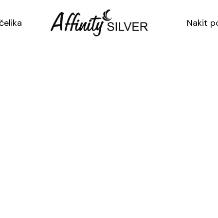
Kategorija:
Sreb
čelika
Nakit p
Srebrne
naušnice
količina
Opis
Kategorija:
Sre