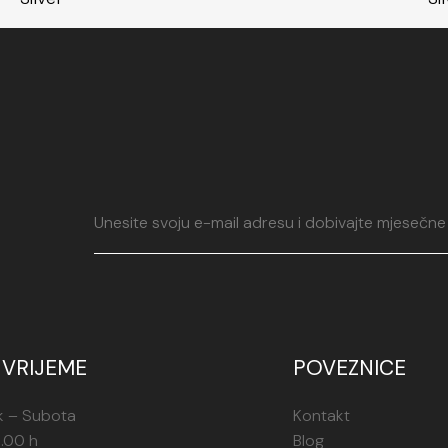
VRIJEME
POVEZNICE
k – Subota
Kontakt
1.00 h
Blog