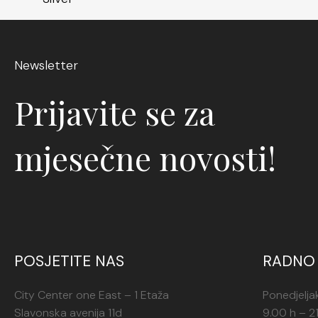
Newsletter
Prijavite se za
mjesečne novosti!
POSJETITE NAS
RADNO 
City Center one East – 1 Etaža
Ponedjelja
Slavonska avenija 11d
9.00 h – 2