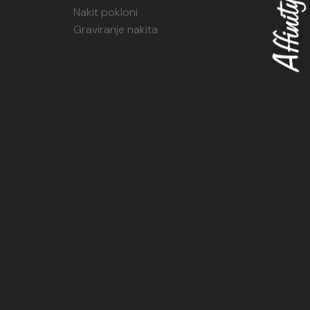
Nakit pokloni
Graviranje nakita