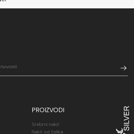
PROIZVODI
Srebrni nakit
Nakit od čelika