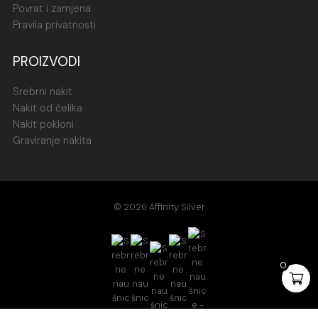
Povrat i zamjena
Pravila privatnosti
PROIZVODI
Srebrni nakit
Nakit od čelika
Nakit pokloni
Graviranje nakita
© 2026 Affinity Silver
0