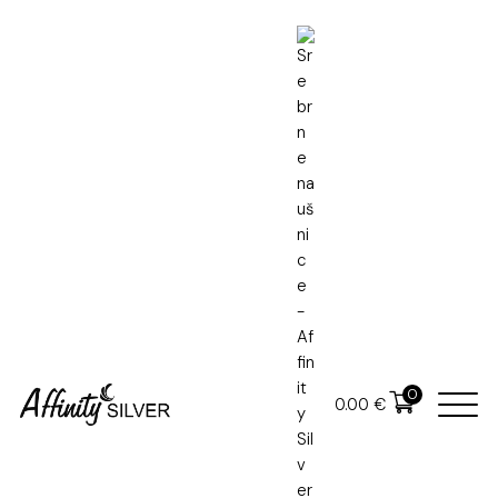
Naslovna
Srebrne naušnice
Srebrne naušnice
0
0.00
€