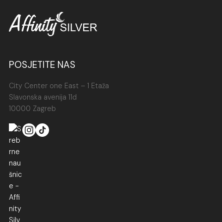
POSJETITE NAS
City Center one East – 1 Etaža
Slavonska avenija 11d
10000 Zagreb