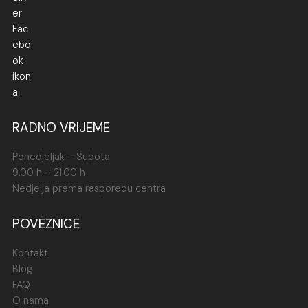
RADNO VRIJEME
Ponedjeljak – Subota
9.00 h – 21.00 h
Nedjelja prema rasporedu centra
POVEZNICE
Kontakt
Blog
FAQ
O nama