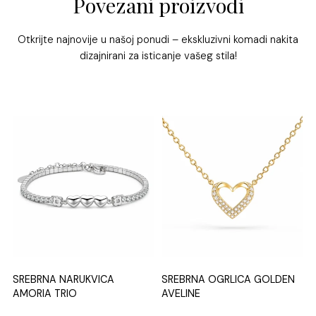
Povezani proizvodi
Više o načinu i uvjetima plaćanja pročitaj
ovdje
Za sva dodatna pitanja slobodno nas kontaktirajte na
Privjesak: promjer 0.9 cm
info@affinity-silver.com
ili na telefon 095 517 8602
Otkrijte najnovije u našoj ponudi – ekskluzivni komadi nakita
dizajnirani za isticanje vašeg stila!
SREBRNA NARUKVICA
SREBRNA OGRLICA GOLDEN
AMORIA TRIO
AVELINE