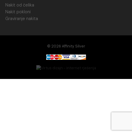
Nakit od čelika
Nakit pokloni
Graviranje nakita
© 2026 Affinity Silver