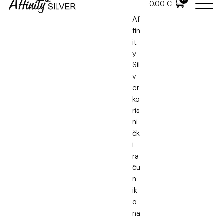
0.00
€
64.00
€
U cijenu je uključen PDV
U cijenu nije uključena dostava
SKU: NA-0036
Kategorija:
Srebrni nakit
,
Srebrne ogrlice
Oznaka:
srebrna ogrlica
,
Srebrna ogrlica - Srce
Dodatni popust na narudžbu
SJAJ40
→ dodatnih -40% za proizvode od 40 € ili više
AKTIVAN POPUST: SJAJ40
Danas plaćate
38.40
€
umjesto
64.00
€
.
Popust se automatski primjenjuje u košarici.