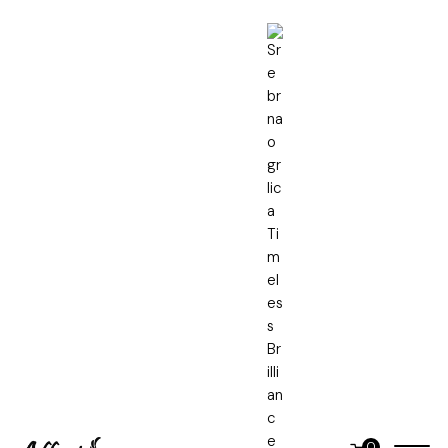
Naslovna
Srebrne ogrlice
Srebrna ogrlica Timeless Brilliance
Srebrna ogrlica Timeless
Brilliance
0