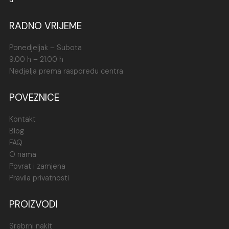
RADNO VRIJEME
Ponedjeljak – Subota
9.00 h – 21.00 h
Nedjelja prema rasporedu centra
POVEZNICE
Kontakt
Blog
FAQ
O nama
Povrat i zamjena
Pravila privatnosti
PROIZVODI
Srebrni nakit