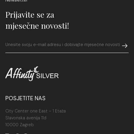
Prijavite se za
mjesečne novosti!
POSJETITE NAS
City Center one East – 1 Etaža
Slavonska avenija 11d
10000 Zagreb