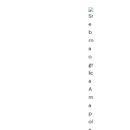
rna ogrlica
pola
en PDV