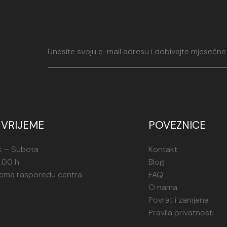
komad nakita ko
Srebrna ogrlica
elegantan i sof
srebra, ova ogr
dizajn čini je i
svakodnevnom n
se kombinira s 
saznati više ili
VRIJEME
POVEZNICE
Uljepšajte svo
k – Subota
Kontakt
1.00 h
Blog
rema rasporedu centra
FAQ
O nama
Povrat i zamjena
Pravila privatnosti