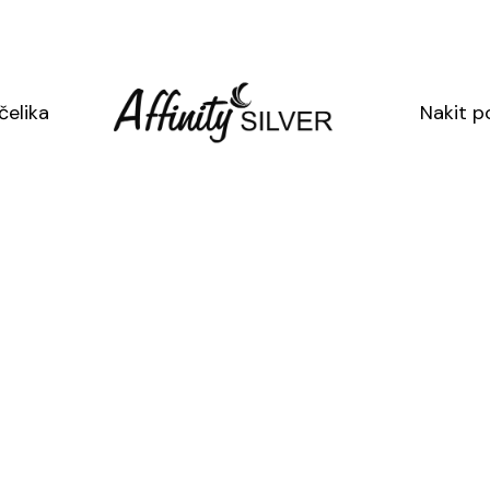
U cijenu nije uklj
SKU: 2818
čelika
Nakit p
Kategorija:
Sreb
Oznaka:
srebrn
Doda
SJAJ40
→ dod
A
Danas p
Popust s