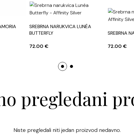
svaki outfit.
Dizajn
srebrne 
istaknuo ženstve
AMORIA
SREBRNA NARUKVICA LUNÉA
izvedeni u mini
BUTTERFLY
SREBRNA N
omogućuje da s
72.00
€
72.00
€
kombinacije. Mo
izgled ili u ko
i moderan stil.
Ova
srebrna o
duboku poruku.
o pregledani pr
predstavlja vje
povezanost. Iz
godišnjica, rođ
motivom ima d
Niste pregledali niti jedan proizvod nedavno.