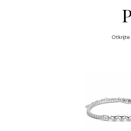
P
Otkrijte