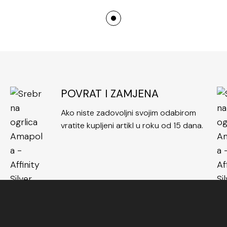
Uz to, srebrna 
kombiniranju s
srebra odgovar
infinity srce 
komadom nakita 
Sve u svemu,
s
POVRAT I ZAMJENA
žene
spaja lje
komadu nakita. N
Ako niste zadovoljni svojim odabirom
vratite kupljeni artikl u roku od 15 dana.
nema kraja, o v
izlazi iz mode.
Ako tražite el
ogrlica
s infini
osobi. Izrazite 