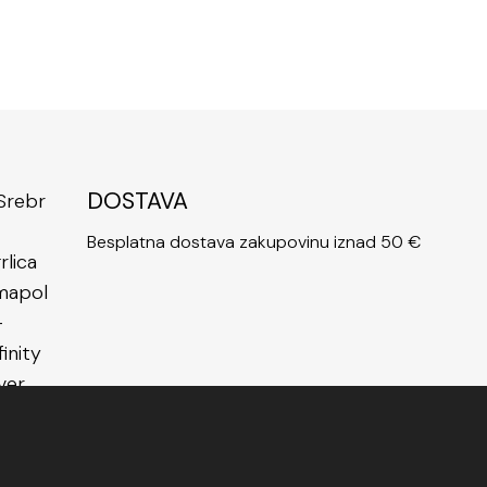
boja ove ogrlice pruža dodatnu fleksibilnost u
 ostalim modnim dodacima. Neutralan i sjajan ton
a gotovo svakom stilu i boji odjeće, što ovu
ogrlicu
u srebrnoj boji za moderan look
čini nezaobilaznim
u ženskoj kolekciji.
rebrna ogrlica infinity srce – modni dodatak za
DOSTAVA
potu, simboliku i kvalitetu u jednom jedinstvenom
ositi ovu ogrlicu znači nositi priču o ljubavi koja
Besplatna dostava zakupovinu iznad 50 €
ječnoj povezanosti i modnom stilu koji nikada ne
egantan, moderan i simboličan dodatak, ova
srebrna
ty i srcem savršen je izbor za vas ili za poklon voljenoj
svoje osjećaje i naglasite svoj stil uz ovaj poseban