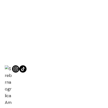
Naslovna
Srebrne ogrlice
Srebrna ogrlica Amapola