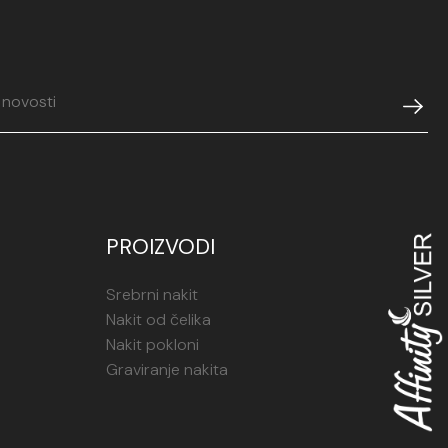
ji će vas pratiti u svim važnim trenucima.
 Amapola savršen je izbor za one koji traže
isticiran dodatak. Izrađena od visokokvalitetnog
lica odiše profinjenošću i trajnošću. Njezin jedinstveni
dealnom za svaku priliku, bilo da je riječ o
ošenju ili svečanom događaju. Ogrlica Amapola lako
drugim nakitom i naglašava osobni stil. Ako želite
 kupiti ovu prekrasnu ogrlicu, posjetite
srebrne ogrlice
.
PROIZVODI
j izgled s Amapolom!
Srebrni nakit
Nakit od čelika
Nakit pokloni
Graviranje nakita