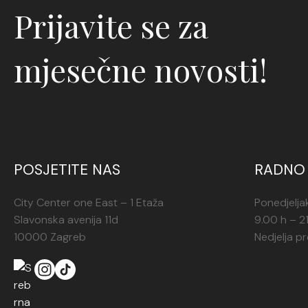
Prijavite se za
mjesečne novosti!
POSJETITE NAS
RADNO 
City Center one East – 1 Etaža
Ponedjelja
Slavonska avenija 11d
9.00 h – 2
10000 Zagreb
Nedjelja p