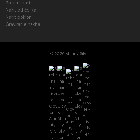
Srebrni nakit
Nakit od čelika
Nakit pokloni
Graviranje nakita
© 2026 Affinity Silver