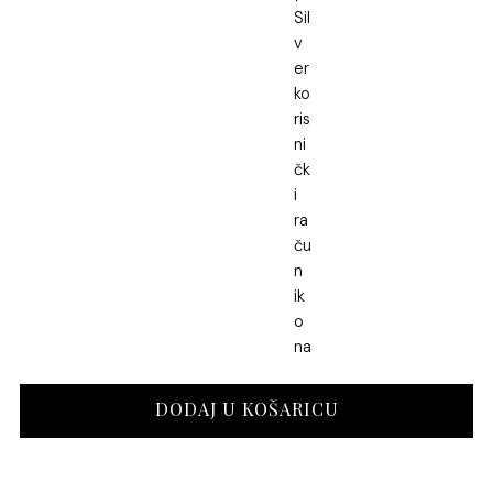
Oznaka:
srebrna narukvica
,
clover
,
Srebrna narukvica Clover
,
srebrni nakit
,
clover narukvica
Dodatni popust na narudžbu
SJAJ40
→ dodatnih -40% za proizvode od 40 € ili više
AKTIVAN POPUST: SJAJ40
Danas plaćate
38.40
€
umjesto
64.00
€
.
Popust se automatski primjenjuje u košarici.
Srebrna
DODAJ U KOŠARICU
narukvica
Clover
količina