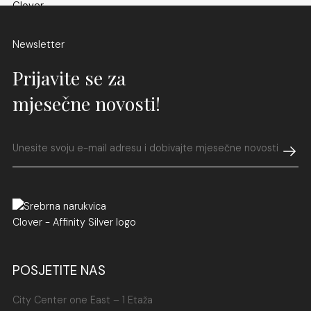
Newsletter
Prijavite se za
mjesečne novosti!
POSJETITE NAS
City Center one East – 1 Etaža