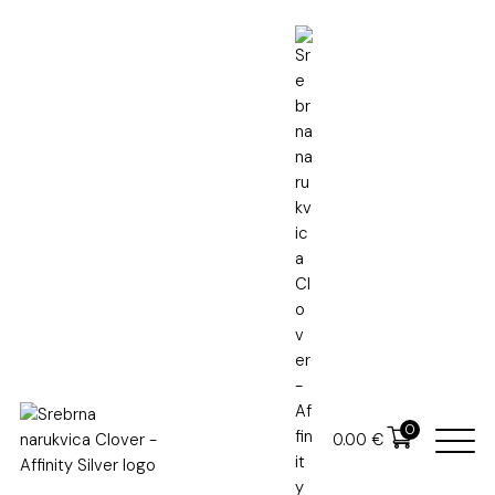
Naslovna
Srebrne narukvice
Srebrna narukvica Clover
Srebrna narukvica Clover
64.00
€
U cijenu je uključen PDV
U cijenu nije uključena dostava
0
0.00
€
SKU: 2082
Kategorija:
Srebrni nakit
,
Srebrne narukvice