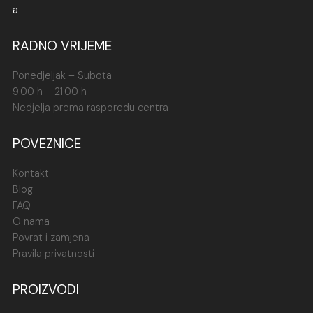
RADNO VRIJEME
Ponedjeljak – Subota
9.00 h – 21.00 h
Nedjelja prema rasporedu centra
POVEZNICE
Kontakt
Blog
FAQ
O nama
Povrat i zamjena
Pravila privatnosti
PROIZVODI