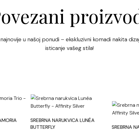
financijskih po
ovezani proizvo
Više o načinu i
 najnovije u našoj ponudi – ekskluzivni komadi nakita dizaj
isticanje vašeg stila!
AMORIA
SREBRNA NARUKVICA LUNÉA
BUTTERFLY
SREBRNA N