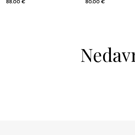
88.00
€
80.00
€
Nedavn