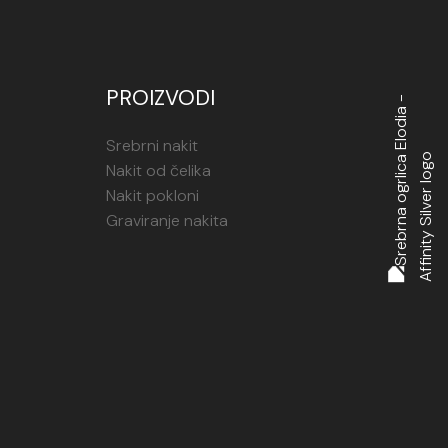
PROIZVODI
Srebrni nakit
Nakit od čelika
Nakit pokloni
Graviranje nakita