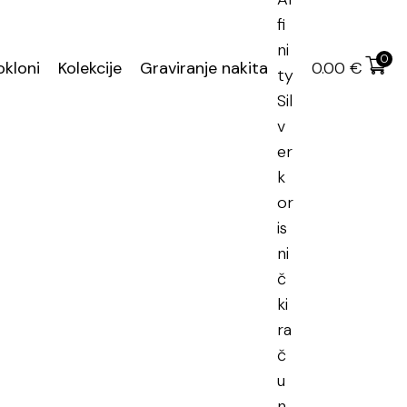
učena dostava
0
okloni
Kolekcije
Graviranje nakita
0.00
€
rni nakit
,
Clover
,
Srebrne ogrlice
a ogrlica
tni popust na narudžbu
atnih -40% za proizvode od 40 € ili više
KTIVAN POPUST: SJAJ40
laćate
42.00
€
umjesto
70.00
€
.
e automatski primjenjuje u košarici.