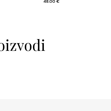
48.00
€
oizvodi