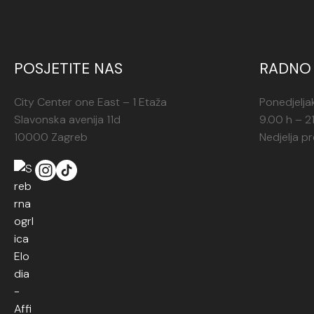
POSJETITE NAS
RADNO 
City Center one East – 1 Etaža
Ponedjelja
Slavonska avenija 11d
9.00 h – 2
10000 Zagreb
Nedjelja p