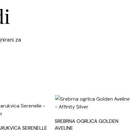
dataka.
di
 uvjetima plaćanja pročitaj
ovdje
nirani za
SREBRNA OGRLICA GOLDEN
ARUKVICA SERENELLE
AVELINE
S