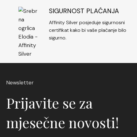
SIGURNOST PLAĆANJA
Affinity Silver posjeduje sigurnosni
certifikat kako bi vaše plaćanje bilo
sigurno.
Newsletter
Prijavite se za
mjesečne novosti!