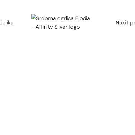
U cijenu nije uklj
čelika
Nakit p
SKU: 2260
Kategorija:
Sreb
Oznaka:
srebrn
Doda
SJAJ40
→ dod
A
Danas p
Popust s