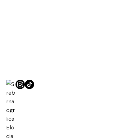
Naslovna
Srebrne ogrlice
Srebrna ogrlica Elodia