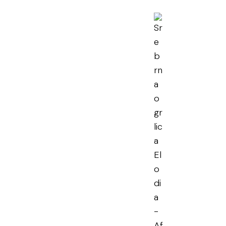
rna ogrlica
ia
en PDV