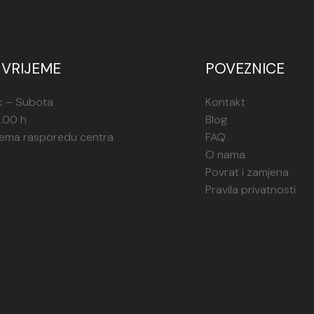
VRIJEME
POVEZNICE
k – Subota
Kontakt
1.00 h
Blog
rema rasporedu centra
FAQ
O nama
Povrat i zamjena
Pravila privatnosti