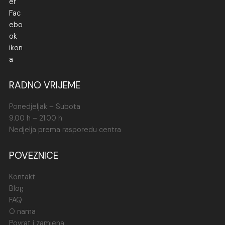
RADNO VRIJEME
Ponedjeljak – Subota
9.00 h – 21.00 h
Nedjelja prema rasporedu centra
POVEZNICE
Kontakt
Blog
FAQ
O nama
Povrat i zamjena