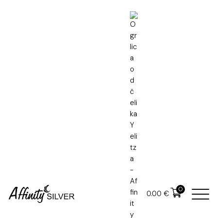
Naslovna
Ogrlice od čelika
Ogrlica od čelika Yelitza
0
0.00
€
Ogrlica od čelika Yelitza