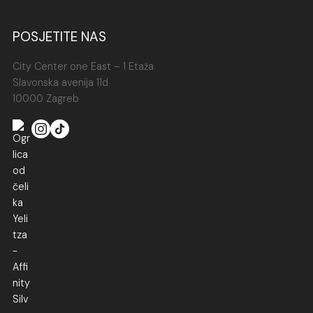
POSJETITE NAS
City Center one East – 1 Etaža
Slavonska avenija 11d
10000 Zagreb