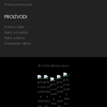
Pravila privatnosti
PROIZVODI
Srebrni nakit
Nakit od čelika
Nakit pokloni
Graviranje nakita
© 2026 Affinity Silver