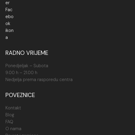
RADNO VRIJEME
Ponedjeljak – Subota
9.00 h – 21.00 h
Nedjelja prema rasporedu centra
POVEZNICE
Kontakt
Blog
FAQ
O nama