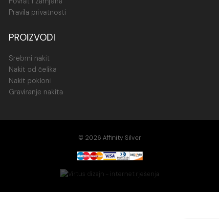
Povrat i zamjena
Pravila privatnosti
PROIZVODI
Srebrni nakit
Nakit od čelika
Nakit pokloni
Graviranje nakita
© 2026 Affinity Silver