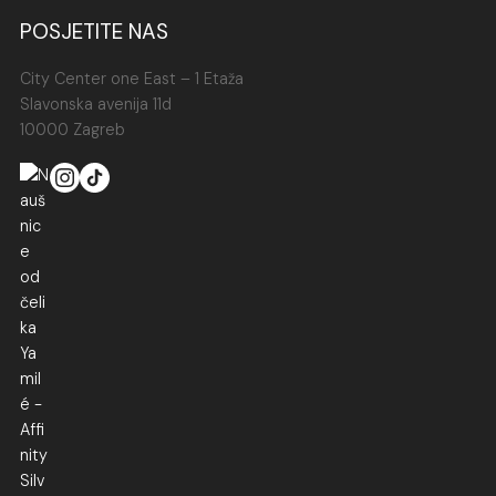
POSJETITE NAS
City Center one East – 1 Etaža
Slavonska avenija 11d
10000 Zagreb