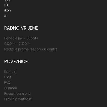
RADNO VRIJEME
Ponedjeljak – Subota
9.00 h – 21.00 h
Nedjelja prema rasporedu centra
POVEZNICE
Kontakt
Blog
FAQ
O nama
Povrat i zamjena
Pravila privatnosti