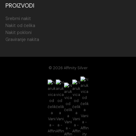
PROIZVODI
Srebrni nakit
Nakit od čelika
Nakit pokloni
Graviranje nakita
© 2026 Affinity Silver