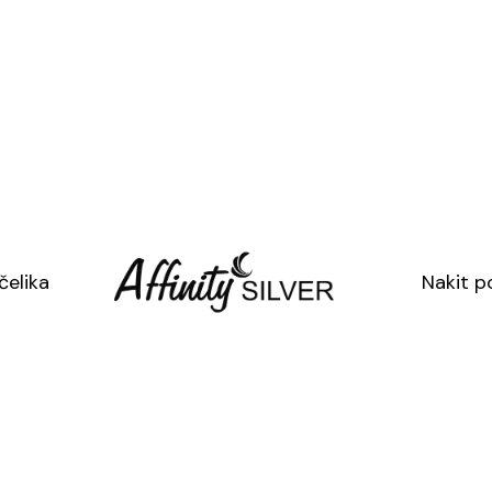
S
33.00
€
U cijenu je uključ
U cijenu nije uklj
SKU: 2113-3
čelika
Nakit p
Kategorija:
Imena
Oznaka:
gravir
collection Slo
Extra ukupno:
Cijena:
33.