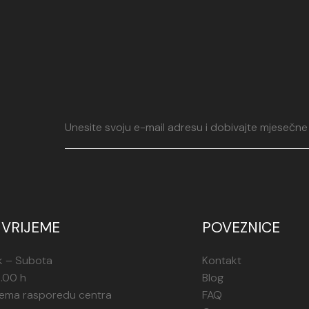
VRIJEME
POVEZNICE
k – Subota
Kontakt
1.00 h
Blog
rema rasporedu centra
FAQ