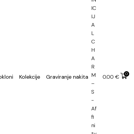
en PDV
učena dostava
0
okloni
Kolekcije
Graviranje nakita
0.00
€
 i inicijali
,
Graviranje nakita
anje
,
graviranje nakita
,
srebrni nakit graviranje
,
Circle
vo
0.00
€
00
€