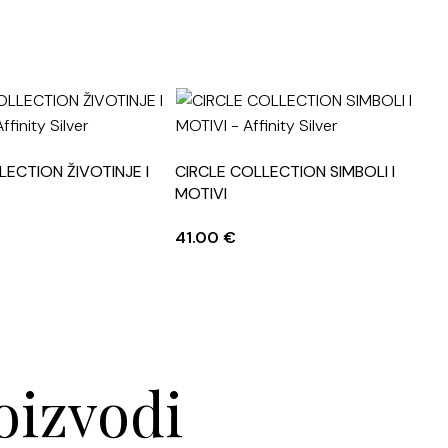
LECTION ŽIVOTINJE I
CIRCLE COLLECTION SIMBOLI I
C
MOTIVI
M
41.00
€
4
oizvodi