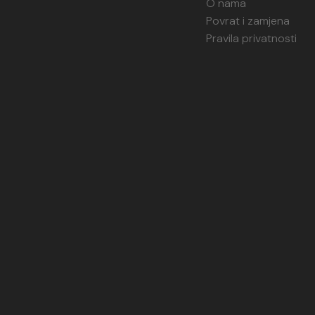
O nama
Povrat i zamjena
Pravila privatnosti