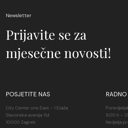
Newsletter
Prijavite se za
mjesečne novosti!
POSJETITE NAS
RADNO 
City Center one East – 1 Etaža
Ponedjelja
Slavonska avenija 11d
9.00 h – 2
10000 Zagreb
Nedjelja p