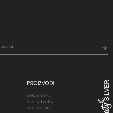
PROIZVODI
Srebrni nakit
Nakit od čelika
Nakit pokloni