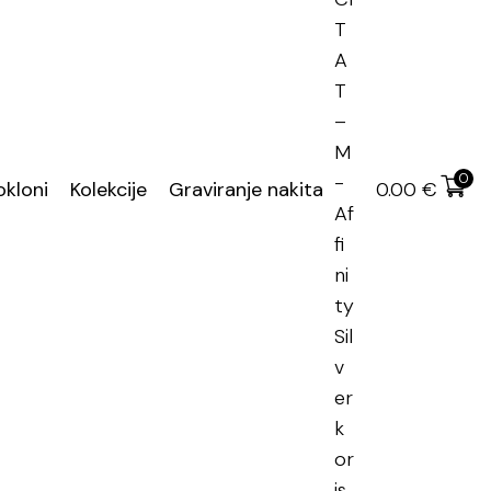
en PDV
učena dostava
0
okloni
Kolekcije
Graviranje nakita
0.00
€
i simboli
,
Graviranje nakita
anje
,
graviranje nakita
,
srebrni nakit graviranje
tni popust na narudžbu
atnih -40% za proizvode od 40 € ili više
KTIVAN POPUST: SJAJ40