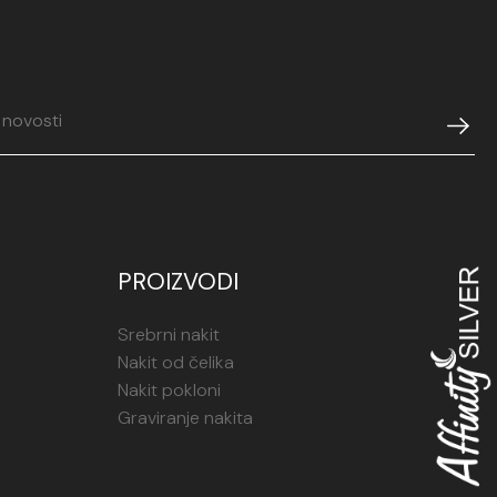
PROIZVODI
Srebrni nakit
Nakit od čelika
Nakit pokloni
Graviranje nakita