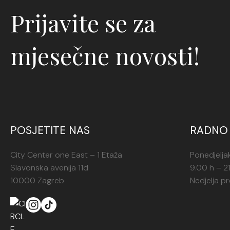
Prijavite se za
mjesečne novosti!
POSJETITE NAS
RADNO 
City Center one East – 1 Etaža
Ponedjelja
Slavonska avenija 11d
9.00 h – 2
10000 Zagreb
Nedjelja p