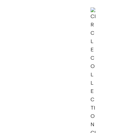
CLE
LECTION
AT - M