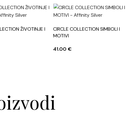
LECTION ŽIVOTINJE I
CIRCLE COLLECTION SIMBOLI I
C
MOTIVI
M
41.00
€
4
oizvodi