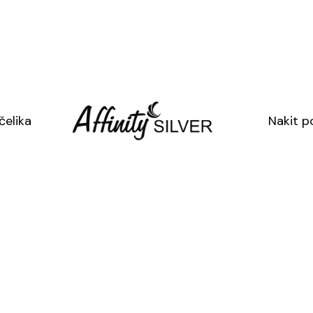
41.00
€
U cijenu je uključ
U cijenu nije uklj
SKU: 2114-6
čelika
Nakit p
Kategorija:
Svet
Oznaka:
gravir
Doda
SJAJ40
→ dod
A