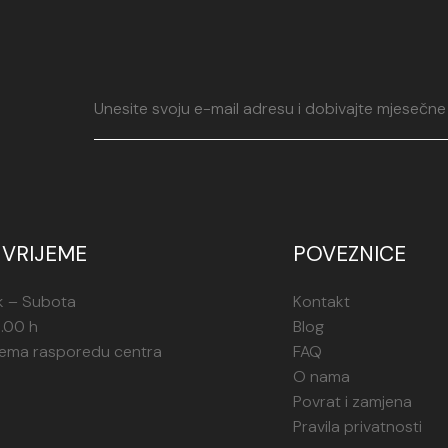
VRIJEME
POVEZNICE
k – Subota
Kontakt
1.00 h
Blog
rema rasporedu centra
FAQ
O nama
Povrat i zamjena
Pravila privatnosti