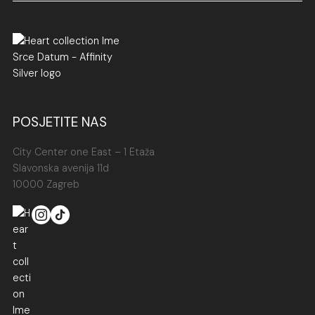
POSJETITE NAS
City Center one East – 1 Etaža
Slavonska avenija 11d
10000 Zagreb