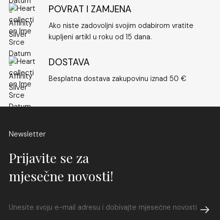
POVRAT I ZAMJENA
Ako niste zadovoljni svojim odabirom vratite
kupljeni artikl u roku od 15 dana.
DOSTAVA
Besplatna dostava zakupovinu iznad 50 €
Newsletter
Prijavite se za
mjesečne novosti!